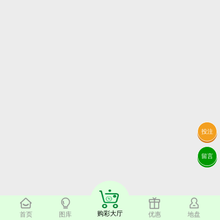
投注
留言
购彩大厅
首页
图库
优惠
地盘