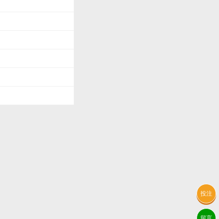
投注
留言