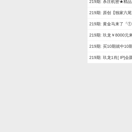
219期: 杀庄机密★精
219期: 原创【独家六
219期: 黄金马来了『
219期: 玖龙￥8000元
219期: 买10期就中10
219期: 玖龙1肖[ IP]会