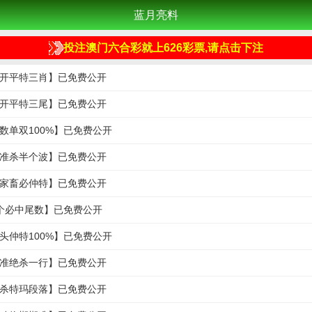
蓝月亮料
投注澳门六合彩就上626彩票,请点击下注
期公开平特三肖】已免费公开
期公开平特三尾】已免费公开
合数单双100%】已免费公开
强精准杀半个波】已免费公开
兽与家畜必仲特】已免费公开
供6个必中尾数】已免费公开
三头仲特100%】已免费公开
牌精准绝杀一行】已免费公开
准绝杀特玛段落】已免费公开