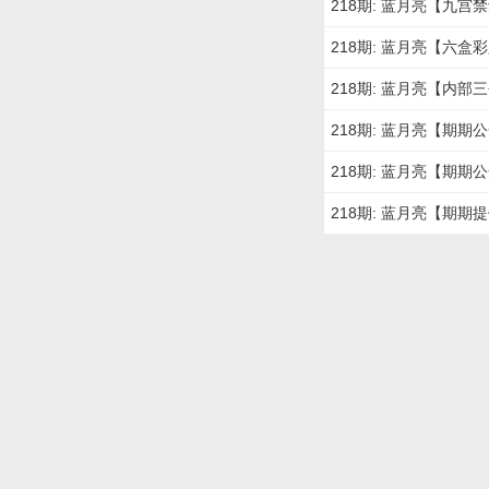
218期: 蓝月亮【九
218期: 蓝月亮【六盒
218期: 蓝月亮【内
218期: 蓝月亮【期
218期: 蓝月亮【期
218期: 蓝月亮【期