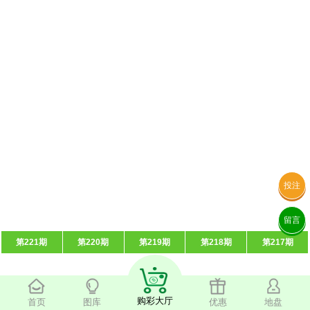
投注
留言
第221期
第220期
第219期
第218期
第217期
购彩大厅
首页
图库
优惠
地盘