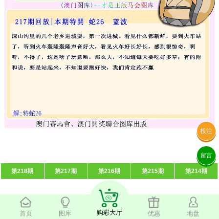
投注
留言
第218期
第217期
第216期
第215期
第214期
购彩大厅
首页
图库
优惠
地盘