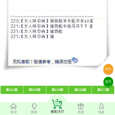
投注
留言
第221期
第220期
第219期
第218期
第217期
购彩大厅
首页
图库
优惠
地盘