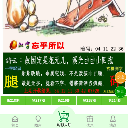
投注
留言
第218期
第217期
第216期
第215期
第214期
购彩大厅
首页
图库
优惠
地盘