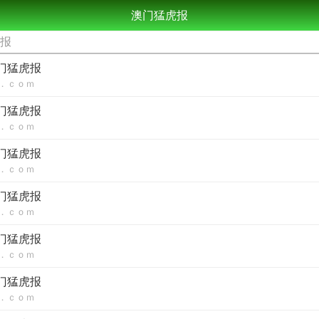
澳门猛虎报
虎报
澳门猛虎报
．ｃｏｍ
澳门猛虎报
．ｃｏｍ
澳门猛虎报
．ｃｏｍ
澳门猛虎报
．ｃｏｍ
澳门猛虎报
．ｃｏｍ
澳门猛虎报
．ｃｏｍ