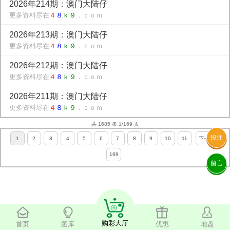
2026年214期：澳门大陆仔
更多资料尽在
４
８
ｋ９
．ｃｏｍ
2026年213期：澳门大陆仔
更多资料尽在
４
８
ｋ９
．ｃｏｍ
2026年212期：澳门大陆仔
更多资料尽在
４
８
ｋ９
．ｃｏｍ
2026年211期：澳门大陆仔
更多资料尽在
４
８
ｋ９
．ｃｏｍ
共 1685 条 1/169 页
投注
1
2
3
4
5
6
7
8
9
10
11
下一页
169
留言
购彩大厅
首页
图库
优惠
地盘