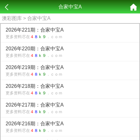
合家中宝A
澳彩图库
> 合家中宝A
2026年221期：合家中宝A
更多资料尽在
４
８
ｋ９
．ｃｏｍ
2026年220期：合家中宝A
更多资料尽在
４
８
ｋ９
．ｃｏｍ
2026年219期：合家中宝A
更多资料尽在
４
８
ｋ９
．ｃｏｍ
2026年218期：合家中宝A
更多资料尽在
４
８
ｋ９
．ｃｏｍ
2026年217期：合家中宝A
更多资料尽在
４
８
ｋ９
．ｃｏｍ
2026年216期：合家中宝A
更多资料尽在
４
８
ｋ９
．ｃｏｍ