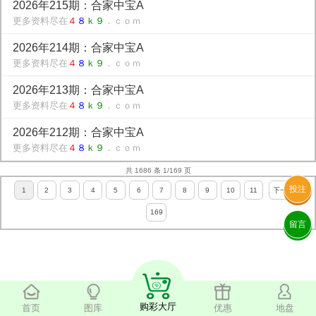
2026年215期：合家中宝A
更多资料尽在
４
８
ｋ９
．ｃｏｍ
2026年214期：合家中宝A
更多资料尽在
４
８
ｋ９
．ｃｏｍ
2026年213期：合家中宝A
更多资料尽在
４
８
ｋ９
．ｃｏｍ
2026年212期：合家中宝A
更多资料尽在
４
８
ｋ９
．ｃｏｍ
共 1686 条 1/169 页
投注
1
2
3
4
5
6
7
8
9
10
11
下一页
169
留言
购彩大厅
首页
图库
优惠
地盘