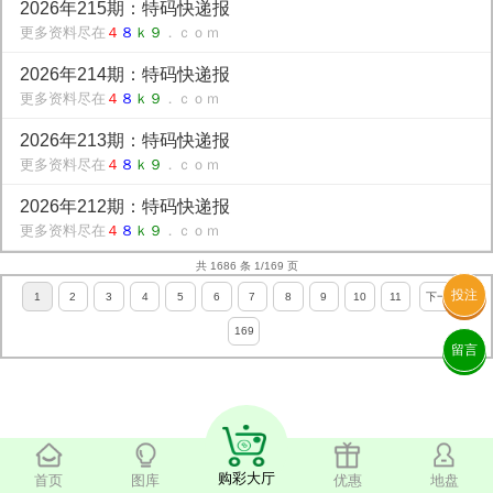
2026年215期：特码快递报
更多资料尽在
４
８
ｋ９
．ｃｏｍ
2026年214期：特码快递报
更多资料尽在
４
８
ｋ９
．ｃｏｍ
2026年213期：特码快递报
更多资料尽在
４
８
ｋ９
．ｃｏｍ
2026年212期：特码快递报
更多资料尽在
４
８
ｋ９
．ｃｏｍ
共 1686 条 1/169 页
投注
1
2
3
4
5
6
7
8
9
10
11
下一页
169
留言
购彩大厅
首页
图库
优惠
地盘