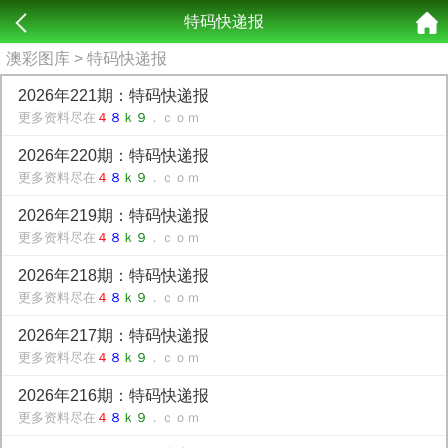
特码快递报
澳彩图库
> 特码快递报
2026年221期：特码快递报
更多资料尽在
４
８
ｋ９
．ｃｏｍ
2026年220期：特码快递报
更多资料尽在
４
８
ｋ９
．ｃｏｍ
2026年219期：特码快递报
更多资料尽在
４
８
ｋ９
．ｃｏｍ
2026年218期：特码快递报
更多资料尽在
４
８
ｋ９
．ｃｏｍ
2026年217期：特码快递报
更多资料尽在
４
８
ｋ９
．ｃｏｍ
2026年216期：特码快递报
更多资料尽在
４
８
ｋ９
．ｃｏｍ