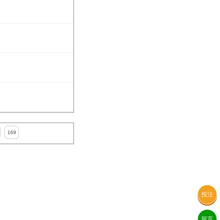
169
投注
留言