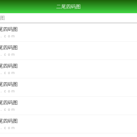
二尾四码图
码图
二尾四码图
．ｃｏｍ
二尾四码图
．ｃｏｍ
二尾四码图
．ｃｏｍ
二尾四码图
．ｃｏｍ
二尾四码图
．ｃｏｍ
二尾四码图
．ｃｏｍ