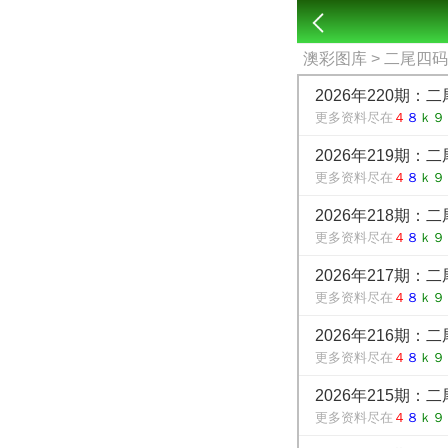
澳彩图库
> 二尾四
2026年220期：
更多资料尽在
４
８
ｋ９
2026年219期：
更多资料尽在
４
８
ｋ９
2026年218期：
更多资料尽在
４
８
ｋ９
2026年217期：
更多资料尽在
４
８
ｋ９
2026年216期：
更多资料尽在
４
８
ｋ９
2026年215期：
更多资料尽在
４
８
ｋ９