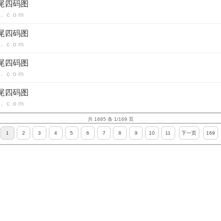
二尾四码图
．ｃｏｍ
二尾四码图
．ｃｏｍ
二尾四码图
．ｃｏｍ
二尾四码图
．ｃｏｍ
共 1685 条 1/169 页
1
2
3
4
5
6
7
8
9
10
11
下一页
169