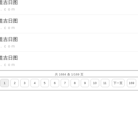
皇道吉日图
．ｃｏｍ
皇道吉日图
．ｃｏｍ
皇道吉日图
．ｃｏｍ
皇道吉日图
．ｃｏｍ
共 1684 条 1/169 页
1
2
3
4
5
6
7
8
9
10
11
下一页
169