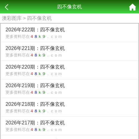
四不像玄机
澳彩图库
> 四不像玄机
2026年222期：四不像玄机
更多资料尽在
４
８
ｋ９
．ｃｏｍ
2026年221期：四不像玄机
更多资料尽在
４
８
ｋ９
．ｃｏｍ
2026年220期：四不像玄机
更多资料尽在
４
８
ｋ９
．ｃｏｍ
2026年219期：四不像玄机
更多资料尽在
４
８
ｋ９
．ｃｏｍ
2026年218期：四不像玄机
更多资料尽在
４
８
ｋ９
．ｃｏｍ
2026年217期：四不像玄机
更多资料尽在
４
８
ｋ９
．ｃｏｍ