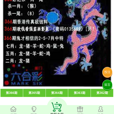
投注
留言
第366期
第365期
第364期
第363期
第362期