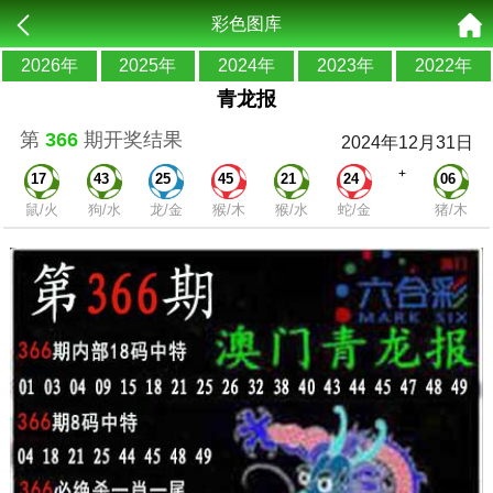
彩色图库
2026年
2025年
2024年
2023年
2022年
青龙报
第
366
期开奖结果
2024年12月31日
+
17
43
25
45
21
24
06
鼠/火
狗/水
龙/金
猴/木
猴/水
蛇/金
猪/木